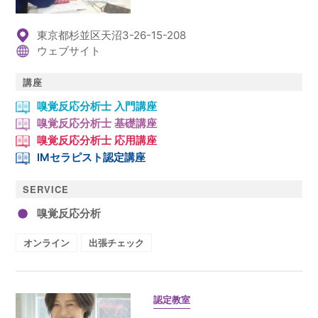
東京都杉並区天沼3-26-15-208
ウェブサイト
講座
嗅覚反応分析士 入門講座
嗅覚反応分析士 基礎講座
嗅覚反応分析士 応用講座
IMセラピスト認定講座
SERVICE
嗅覚反応分析
オンライン
出張チェック
認定教室