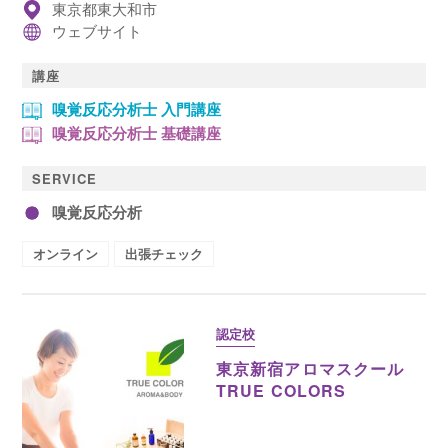
東京都東大和市
ウェブサイト
講座
嗅覚反応分析士 入門講座
嗅覚反応分析士 基礎講座
SERVICE
嗅覚反応分析
オンライン
出張チェック
認定校
東京新宿アロマスクール
TRUE COLORS