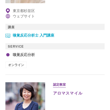
東京都杉並区
ウェブサイト
講座
嗅覚反応分析士 入門講座
SERVICE
嗅覚反応分析
オンライン
認定教室
アロマスマイル