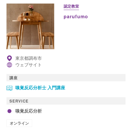
認定教室
parufumo
東京都調布市
ウェブサイト
講座
嗅覚反応分析士 入門講座
SERVICE
嗅覚反応分析
オンライン