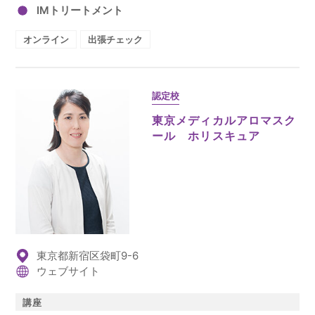
IMトリートメント
オンライン
出張チェック
認定校
東京メディカルアロマスク
ール ホリスキュア
東京都新宿区袋町9-6
ウェブサイト
講座