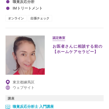
嗅覚反応分析
IMトリートメント
オンライン
出張チェック
認定教室
お医者さんに相談する前の
【ホームケアセラピー】
東京都練馬区
ウェブサイト
講座
嗅覚反応分析士 入門講座