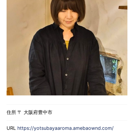
住所
〒 大阪府豊中市
URL
https://yotsubayaaroma.amebaownd.com/