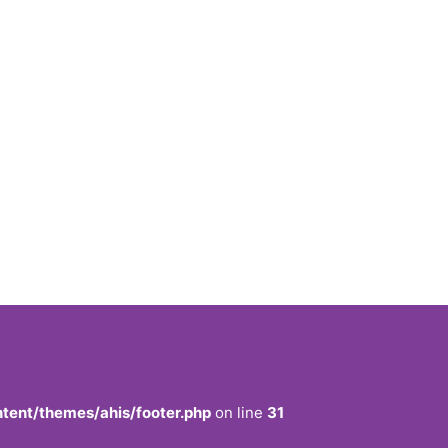
ent/themes/ahis/footer.php
on line
31