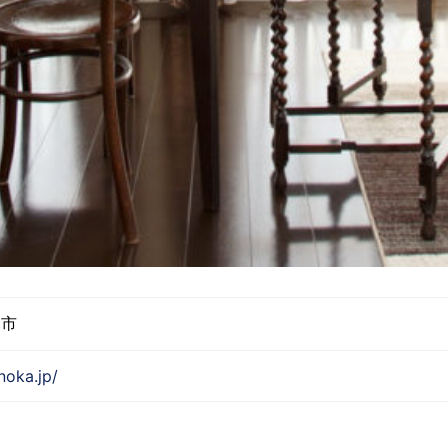
ま市
noka.jp/