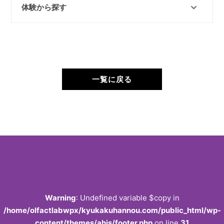
体験から探す
一覧に戻る
Warning
: Undefined variable $copy in
/home/olfactlabwpx/kyukakuhannou.com/public_html/wp-
content/themes/ahis/footer.php
on line
31